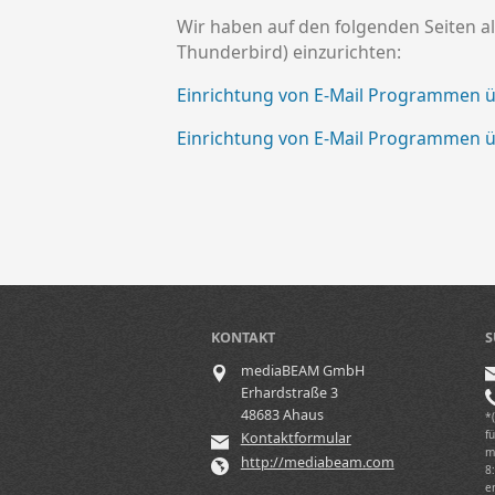
Wir haben auf den folgenden Seiten al
Thunderbird) einzurichten:
Einrichtung von E-Mail Programmen 
Einrichtung von E-Mail Programmen 
KONTAKT
S
mediaBEAM GmbH
Erhardstraße 3
48683 Ahaus
*
f
Kontaktformular
m
http://mediabeam.com
8
e