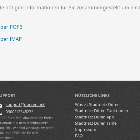
le nötigen Informationen für Sie zusammengestellt um ein 
über POP3
über IMAP
UPPORT
NÜTZLICHE LINKS
support@dueren.net
Was ist Stadtnetz Düren
Stadtnetz Düren Funktionen
0900/1234523*
Stadtnetz Düren App
(1,99 Euro/Min. Abweichende Preise
ür Anrufe aus dem Mobilfunknetz
Stadtnetz Düren Tarife
öglich) - Wir sind werktags zwischen
Impressum
:00 und 17:00 Uhr für dich
FAQ
rreichbar.